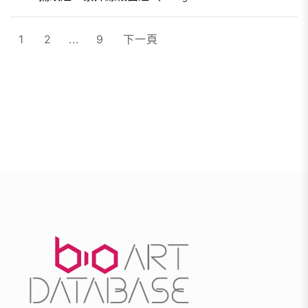
文
1
2
...
9
下一頁
章
分
頁