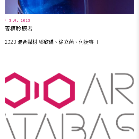
4 3 月, 2023
養植聆聽者
2020 混合媒材 鄧欣瑀、徐立菡、何捷睿（