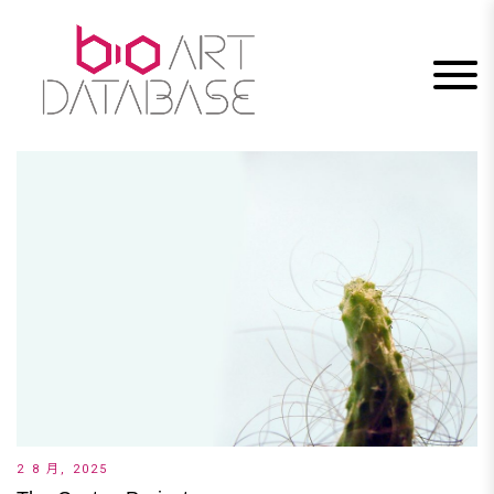
Skip
to
content
2 8 月, 2025