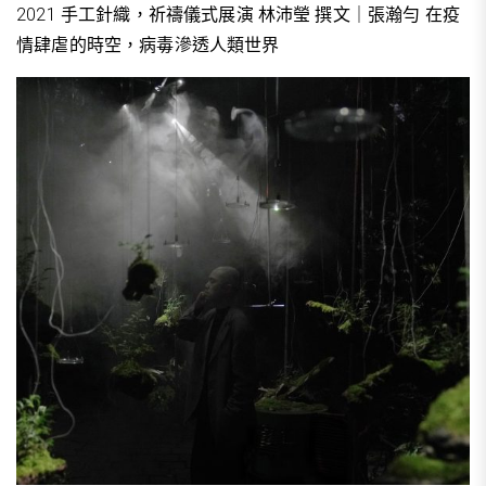
2021 手工針織，祈禱儀式展演 林沛瑩 撰文｜張瀚勻 在疫
情肆虐的時空，病毒滲透人類世界