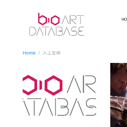
Skip
to
content
H
Home
人工生命