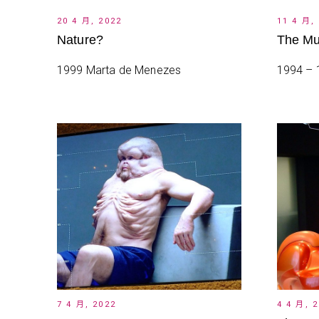
20 4 月, 2022
11 4 月,
Nature?
The Mu
1999 Marta de Menezes
1994 
7 4 月, 2022
4 4 月, 