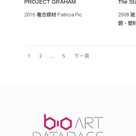
PROJECT GRAHAM
The S
2016 複合媒材 Patricia Pic
2008
鋼、塑
文
1
2
...
5
下一頁
章
分
頁