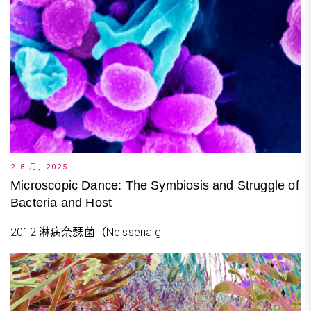
2 8 月, 2025
Microscopic Dance: The Symbiosis and Struggle of
Bacteria and Host
2012 淋病奈瑟菌（Neisseria g