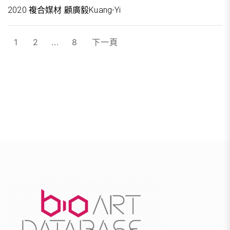
2020 複合媒材 顧廣毅Kuang-Yi
文
1
2
...
8
下一頁
章
分
頁