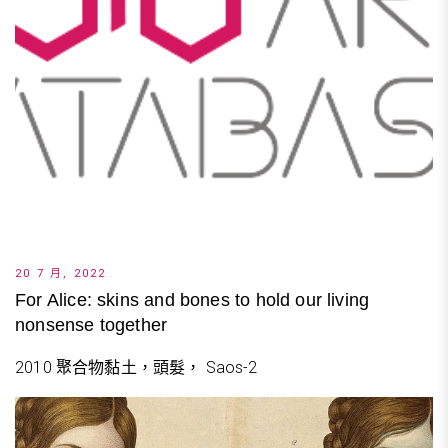
20 7 月, 2022
For Alice: skins and bones to hold our living
nonsense together
2010 聚合物黏土，頭髮， Saos-2