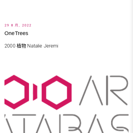
29 8 月, 2022
OneTrees
2000 植物 Natalie Jeremi