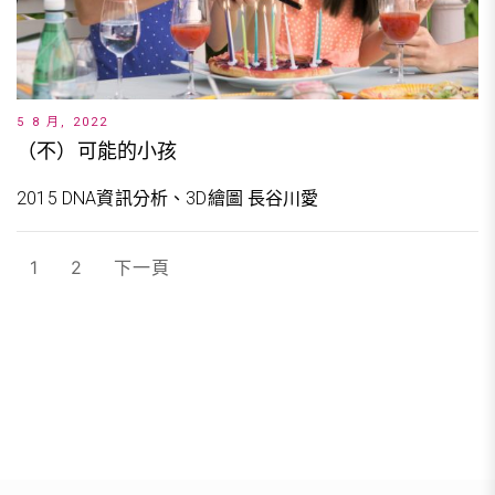
5 8 月, 2022
（不）可能的小孩
2015 DNA資訊分析、3D繪圖 長谷川愛
文
1
2
下一頁
章
分
頁