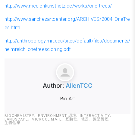
http://www.medienkunstnetz.de/works/one-trees/
http://www.sanchezartcenter.org/ARCHIVES/2004_OneTre
es.html
http://anthropology.mit.edu/sites/default/files/documents/
helmreich_onetreescloning.pdf
Author:
AllenTCC
Bio Art
BIOCHEMISTRY
ENVIRONMENT 環境
INTERACTIVITY
LANDSCAPE
MICROCLIMATE
互動性
地景
微型氣候
生物化學