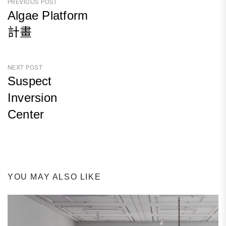
文
PREVIOUS POST
Algae Platform
章
計畫
導
Previous
覽
Post
NEXT POST
Suspect
Inversion
Center
Next
Post
YOU MAY ALSO LIKE