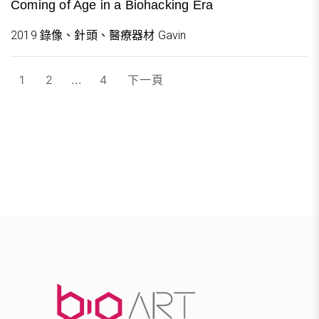
Coming of Age in a Biohacking Era
2019 錄像、針頭、醫療器材 Gavin
文
1
2
...
4
下一頁
章
分
頁