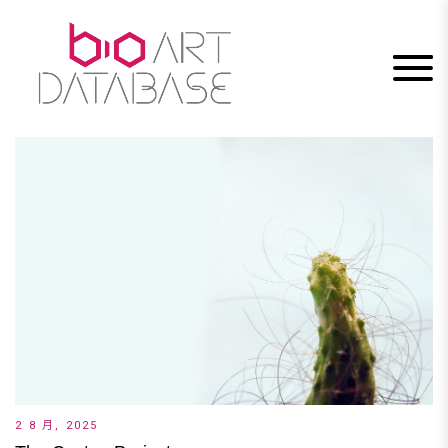
Skip
to
content
2 8 月, 2025