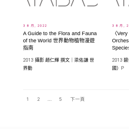
3 8 月, 2022
3 8 月, 
A Guide to the Flora and Fauna
〈Very
of the World 世界動物植物漫遊
Orches
指南
Spec
2013 攝影 趙仁輝 撰文｜梁佑謙 世
2013
界動
國）P
文
1
2
...
5
下一頁
章
分