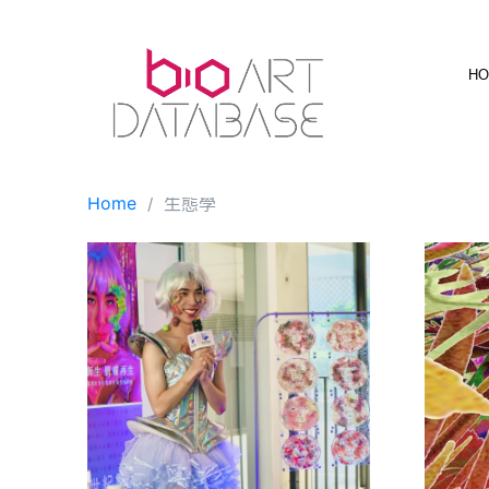
Skip
to
content
H
Home
生態學