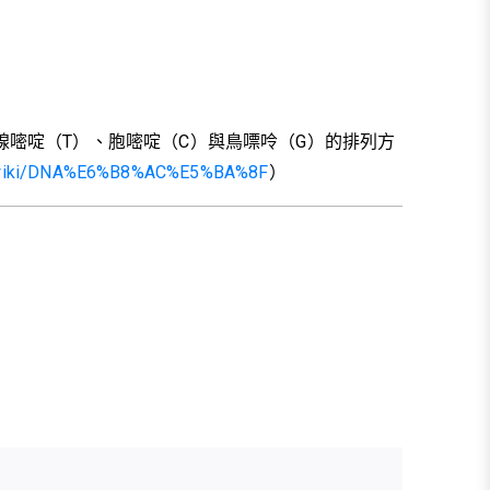
、胸腺嘧啶（T）、胞嘧啶（C）與鳥嘌呤（G）的排列方
org/wiki/DNA%E6%B8%AC%E5%BA%8F
）