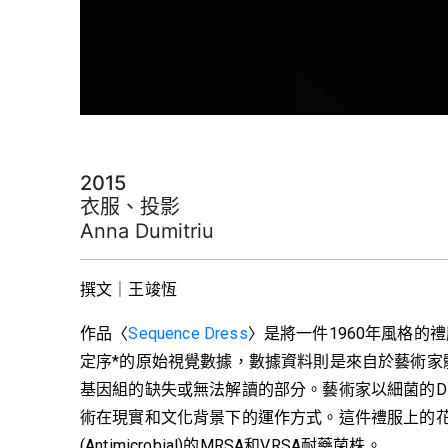
2015
衣服、投影
Anna Dumitriu
撰文｜王竣恆
作品〈
Sequence Dress
〉是將一件1960年風格的禮服
定序*的原始視覺數據，數據資料則是來自於藝術家
基因組的缺失或無法解讀的部分。藝術家以細菌的D
術在現實和文化背景下的運作方式。這件禮服上的
(Antimicrobial)的MRSA和VRSA耐藥菌株。