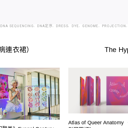
DNA SEQUENCING
DNA定序
DRESS
DYE
GENOME
PROJECTION
浪漫疾病連衣裙）
The H
Atlas of Queer Anato