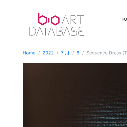
Skip
to
content
H
Home
2022
7 月
6
Sequence Dress (T