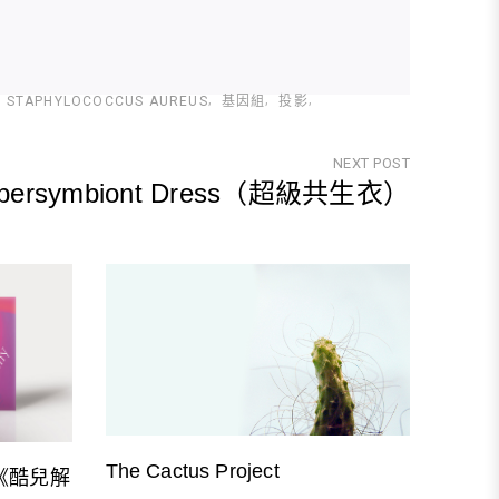
STAPHYLOCOCCUS AUREUS
基因組
投影
NEXT POST
ypersymbiont Dress（超級共生衣）
Next
Post
The Cactus Project
my 《酷兒解