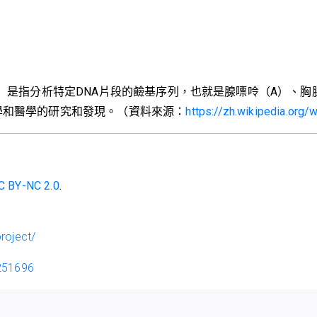
DNA測序）是指分析特定DNA片段的鹼基序列，也就是腺嘌呤（A）
學和醫學的研究和發現。（資料來源：
https://zh.wikipedia.
C BY-NC 2.0
.
roject/
251696