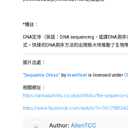
*備註：
DNA定序（英語：DNA sequencing，或譯
式。快速的DNA測序方法的出現極大地推動了生物
圖片出處｜
“Sequence Dress”
by
brainfloat
is licensed under
C
相關網址｜
https://annadumitriu.co.uk/portfolio/the-sequence-p
https://www.facebook.com/watch/?v=361798504
Author:
AllenTCC