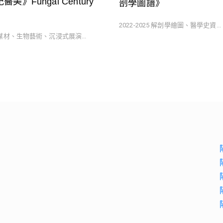
美》Fungal Century
剖學圖譜》
2022-2025 解剖學繪圖、醫學史資...
合媒材、生物藝術、沉浸式展演...