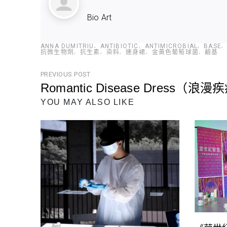
Bio Art
ANNA DUMITRIU
ANTIBIOTIC
ANTIMICROBIAL
BASE
抗微生物劑
抗生素
染料
連身裙
金黃色葡萄球菌
鹼基
文
PREVIOUS POST
Romantic Disease Dress（
章
Previous
YOU MAY ALSO LIKE
導
Post
覽