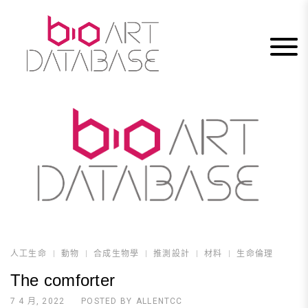
Skip
to
content
人工生命
動物
合成生物學
推測設計
材料
生命倫理
The comforter
7 4 月, 2022
POSTED BY
ALLENTCC