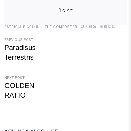
Bio Art
PATRICIA PICCININI
THE COMFORTER
基因轉殖
遺傳疾病
文
PREVIOUS POST
Paradisus
章
Terrestris
導
Previous
覽
Post
NEXT POST
GOLDEN
RATIO
Next
Post