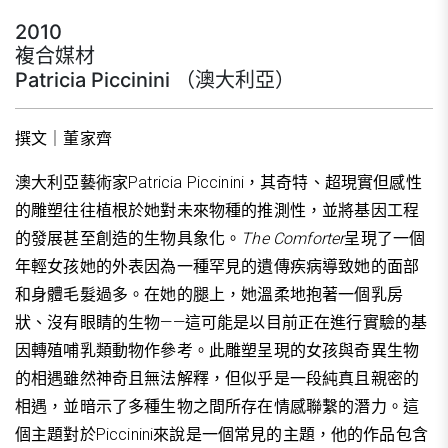
2010
複合媒材
Patricia Piccinini （澳大利亞）
撰文｜董家齊
澳大利亞藝術家Patricia Piccinini，其奇特、超現實但感性
的雕塑往往植根於她對未來物種的推測性，並將基因工程
的發展甚至創造的生物具象化。
The Comforter
呈現了一個
年輕女孩她的外表因為一種罕見的遺傳疾病導致她的面部
和身體毛髮過多。在她的腿上，她溫柔地抱著一個乳房
狀、沒有眼睛的生物——這可能是以目前正在進行實驗的基
因轉殖哺乳類動物作參考。此雕塑呈現的女孩與奇異生物
的相遇雖然神奇且無法解釋，但似乎是一段純真且親密的
相遇，並暗示了多種生物之間所存在情感聯繫的潛力。這
個主題對於Piccinini來說是一個常見的主題，他的作品包含