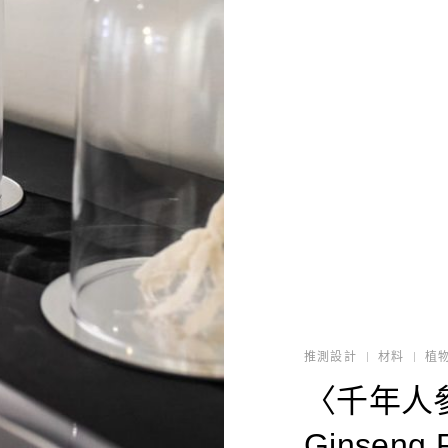
推測設計
材料
植
〈千年人參計
Ginseng 