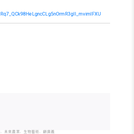
AX2Rq7_QCk98HeLgncCLg5nOrmR3gIl_mvimIFXU
計
未來農業
生物藝術
顧廣義