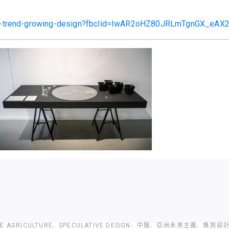
ddw-trend-growing-design?fbclid=IwAR2oHZ80JRLmTgnGX_e
E AGRICULTURE
SPECULATIVE DESIGN
中醫
亞洲未來主義
推測設