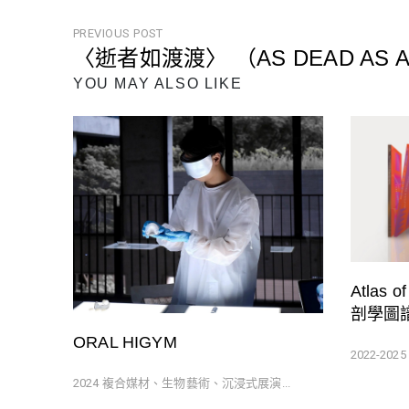
文
PREVIOUS POST
〈逝者如渡渡〉 （AS DEAD AS A
章
Previous
YOU MAY ALSO LIKE
導
Post
覽
Atlas 
剖學圖
ORAL HIGYM
2022-20
2024 複合媒材、生物藝術、沉浸式展演...