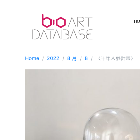
Skip
to
content
H
Home
2022
8 月
8
〈千年人參計畫〉 （Mill