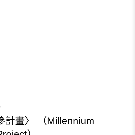
物
畫〉 （Millennium
Project）