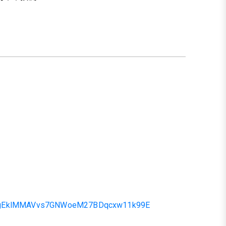
KmSu3gEklMMAVvs7GNWoeM27BDqcxw11k99E