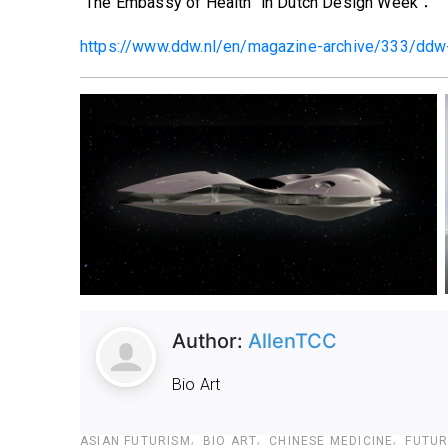
“The Embassy of Health” in Dutch Design Week：
https://www.ddw.nl/en/magazine-archive/333/
Author:
AllenTCC
Bio Art
ASIAN FUTURISM
BIO ART
CHINESE MEDICINE
FUTUR