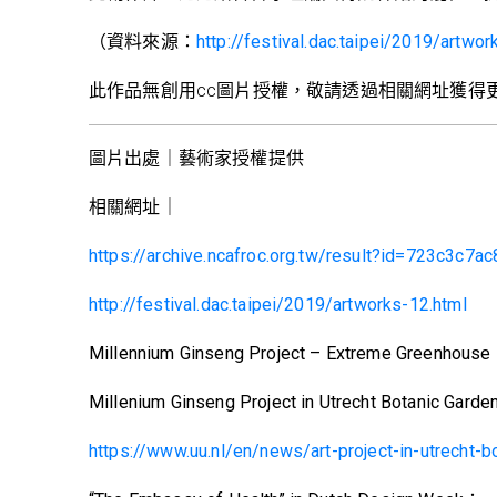
（資料來源：
http://festival.dac.taipei/2019/artwor
此作品無創用cc圖片授權，敬請透過相關網址獲得
圖片出處｜藝術家授權提供
相關網址｜
https://archive.ncafroc.org.tw/result?id=723c3c
http://festival.dac.taipei/2019/artworks-12.html
Millennium Ginseng Project – Extreme Greenhous
Millenium Ginseng Project in Utrecht Botanic Gard
https://www.uu.nl/en/news/art-project-in-ut