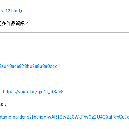
ks-12.html
）
更多作品資訊。
7ac8ae48a4a828be2a8a8a0ece,!
e：
https://youtu.be/gjg1I_R3Jv8
ens：
recht-botanic-gardens?fbclid=IwAR1StyZaGWkFhvOz2U4OXaI