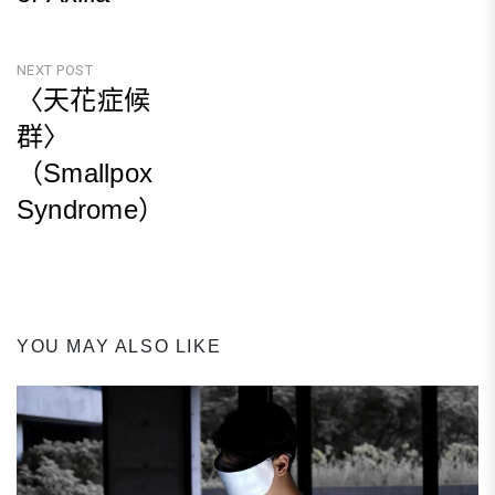
Previous
Post
NEXT POST
〈天花症候
群〉
（Smallpox
Syndrome）
Next
Post
YOU MAY ALSO LIKE