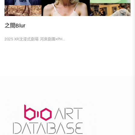
之間Blur
2025 XR沈浸式劇場 河床劇團×PH...