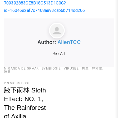
709392883CE8B18C513D1C0C?
id=16046e2af7c7408a893cab6b714dd206
Author:
AllenTCC
Bio Art
MIRANDA DE GRAAF
SYMBIOSIS
VIRUSES
共生
林沛瑩
病毒
文
PREVIOUS POST
腋下雨林 Sloth
章
Effect: NO. 1,
導
The Rainforest
覽
of Axilla