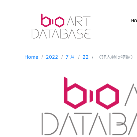
Skip
to
content
H
Home
2022
7 月
22
〈非人類博物館〉（Mu