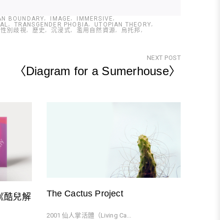
AN BOUNDARY
IMAGE
IMMERSIVE
IAL
TRANSGENDER PHOBIA
UTOPIAN THEORY
性別歧視
歷史
沉浸式
濫用自然資源
烏托邦
NEXT POST
〈Diagram for a Sumerhouse〉
Next
Post
The Cactus Project
my 《酷兒解
2001 仙人掌活體（Living Ca...