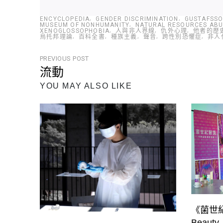
ENCYCLOPEDIA
GENDER DISCRIMINATION
GUSTAFSSO
MUSEUM OF NONHUMANITY
NATURAL RESOURCES AB
XENOGLOSSOPHOBIA
人與非人界線
仇外心理
他者的歷
烏托邦理論
百科全書
種族主義
聲音
跨性別恐懼症
非人
文
PREVIOUS POST
流動
章
Previous
YOU MAY ALSO LIKE
導
Post
覽
《菌世紀醫
Beauty