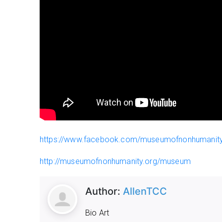
https://www.facebook.com/museumofnonhumanit
http://museumofnonhumanity.org/museum
Author:
AllenTCC
Bio Art