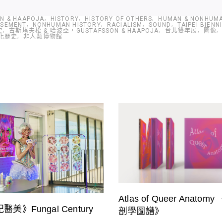
N & HAAPOJA
HISTORY
HISTORY OF OTHERS
HUMAN & NONHUM
USEMENT
NONHUMAN HISTORY
RACIALISM
SOUND
TAIPEI BIENN
史
古斯塔夫松 & 哈波亞，GUSTAFSSON & HAAPOJA
台北雙年展
圖像
化歷史
非人類博物館
Atlas of Queer Anato
美》Fungal Century
剖學圖譜》