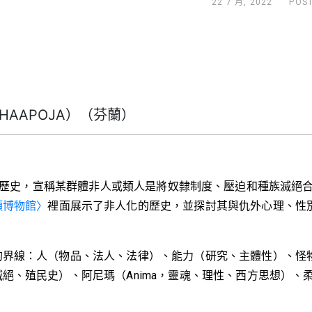
22 7 月, 2022
POS
 HAAPOJA）（芬蘭）
主張：綜觀整個歷史，宣稱某群體非人或類人是將奴隸制度、壓迫和種
類博物館
〉
裡面展示了非人化的歷史，並探討其與仇外心理、性
的界線：人（物品、法人、法律）、能力（研究、主體性）、怪
絕、殖民史）、阿尼瑪（Anima，靈魂、理性、西方思想）、
。