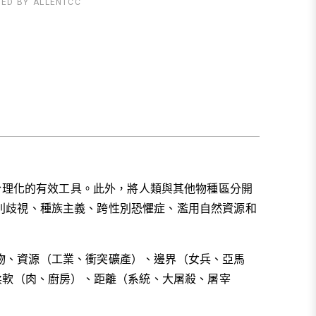
TED BY
ALLENTCC
族滅絕合理化的有效工具。此外，將人類與其他物種區分開
別歧視、種族主義、跨性別恐懼症、濫用自然資源和
物、資源（工業、衝突礦產）、邊界（女兵、亞馬
柔軟（肉、廚房）、距離（系統、大屠殺、屠宰