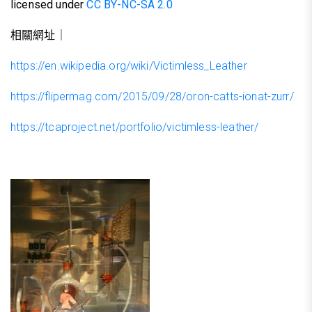
licensed under
CC BY-NC-SA 2.0
相關網址｜
https://en.wikipedia.org/wiki/Victimless_Leather
https://flipermag.com/2015/09/28/oron-catts-ionat-zurr/
https://tcaproject.net/portfolio/victimless-leather/