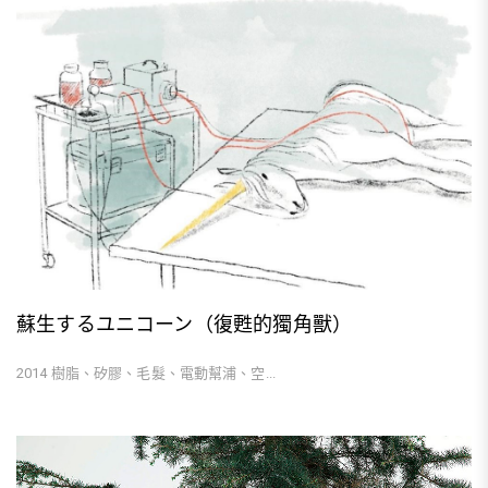
蘇生するユニコーン（復甦的獨角獸）
2014 樹脂、矽膠、毛髮、電動幫浦、空...