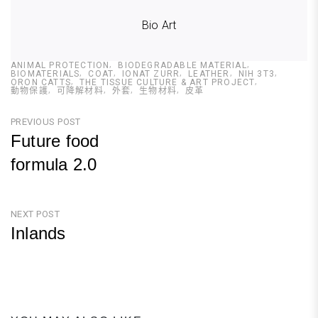
Bio Art
ANIMAL PROTECTION
BIODEGRADABLE MATERIAL
BIOMATERIALS
COAT
IONAT ZURR
LEATHER
NIH 3T3
ORON CATTS
THE TISSUE CULTURE & ART PROJECT
動物保護
可降解材料
外套
生物材料
皮革
文
PREVIOUS POST
Future food
章
formula 2.0
導
Previous
覽
Post
NEXT POST
Inlands
Next
Post