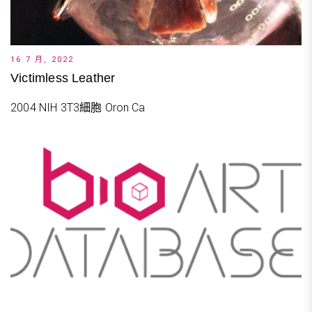
16 7 月, 2022
Victimless Leather
2004 NIH 3T3細胞 Oron Ca