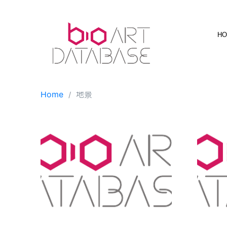
Skip
to
content
H
Home
地景