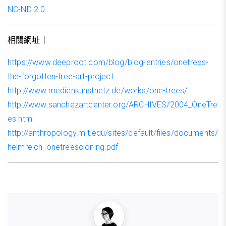
NC-ND 2.0
相關網址｜
https://www.deeproot.com/blog/blog-entries/onetrees-
the-forgotten-tree-art-project
http://www.medienkunstnetz.de/works/one-trees/
http://www.sanchezartcenter.org/ARCHIVES/2004_OneTre
es.html
http://anthropology.mit.edu/sites/default/files/documents/
helmreich_onetreescloning.pdf