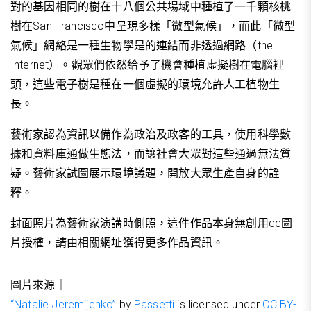
對的基因相同的樹在十八個公共場域中種植了一千顆核桃
樹在San Francisco中呈現多樣「微型氣候」，而此「微型
氣候」網絡是一種生物學是的連結而非透過網路（the
Internet）。觀眾們依然給予了機會種植虛擬樹在電腦裡
頭，這些電子樹是種在一個虛擬的環境允許人工植物生
長。
藝術家認為資訊以備作為政治及政客的工具，使用科學數
據和資料庫通做生態法，而讓社會大眾對這些通過無法質
疑。藝術家試圖展示環境議題，開放大眾生產自身的詮
釋。
封面照片為藝術家演講時側照，這件作品本身無創用cc圖
片授權，請由相關網址獲得更多作品資訊。
圖片來源｜
“Natalie Jeremijenko”
by
Passetti
is licensed under
CC BY-