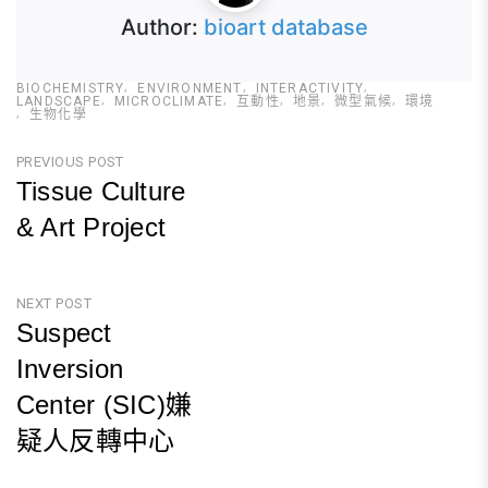
Author:
bioart database
BIOCHEMISTRY
ENVIRONMENT
INTERACTIVITY
LANDSCAPE
MICROCLIMATE
互動性
地景
微型氣候
環境
生物化學
文
PREVIOUS POST
Tissue Culture
章
& Art Project
導
Previous
覽
Post
NEXT POST
Suspect
Inversion
Center (SIC)嫌
疑人反轉中心
Next