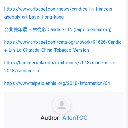
https://www.artbasel.com/news/candice-lin-francois-
ghebaly-art-basel-hong-kong
台北雙年展 – 林從欣 Candice LIN (taipeibiennial.org)
https://www.artbasel.com/catalog/artwork/91626/Candic
e-Lin-La-Charada-China-Tobacco-Version
https://hammer.ucla.edu/exhibitions/2018/made-in-la-
2018/candice-lin
https://www.taipeibiennial.org/2018/information/64
Author:
AllenTCC