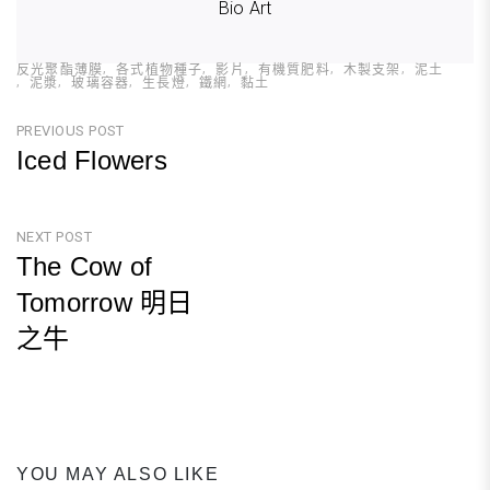
Bio Art
反光聚酯薄膜
各式植物種子
影片
有機質肥料
木製支架
泥土
泥漿
玻璃容器
生長燈
鐵網
黏土
文
PREVIOUS POST
Iced Flowers
章
Previous
導
Post
NEXT POST
覽
The Cow of
Tomorrow 明日
之牛
Next
Post
YOU MAY ALSO LIKE