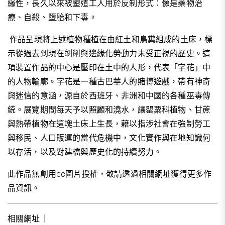
緣性，長久以來被墾殖工人用於反制形式：像是藥物治
療、自殺、墮胎和下毒。
作品呈現將上述植物種植在由紅土和鳥糞組成的土床，標
示從過去到現在剝削與邊緣化勞動力未受正視的歷史。這
項裝置作品的中心是壓印在土中的人形，代表「字花」中
的人物輪廓。字花是一種古巴華人的賭博遊戲，帶有神奇
與迷信的意涵，源自於西班牙、非洲和中國的各種巫毒傳
統。展覽期間每天予以照顧和澆水，讓罌粟科植物、甘蔗
與熱帶植物在這塊土床上生長，藉以指涉社會在強制勞工
與移民、人口販運的當代危機中，文化實作與在地知識何
以存活，以及對建檔與歷史化的持續努力。
此作品無創用cc圖片授權，敬請透過相關網址獲得更多作
品資訊。
相關網址｜