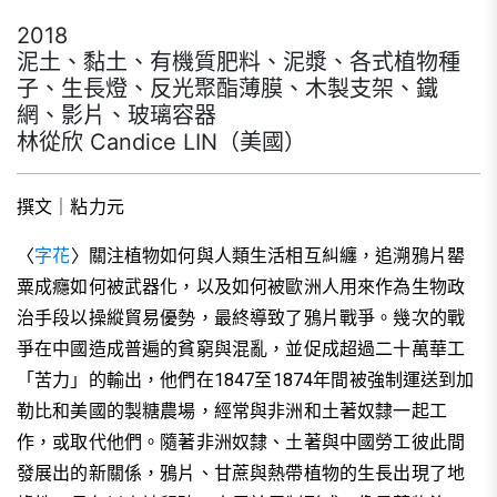
2018
泥土、黏土、有機質肥料、泥漿、各式植物種
子、生長燈、反光聚酯薄膜、木製支架、鐵
網、影片、玻璃容器
林從欣 Candice LIN（美國）
撰文｜粘力元
〈
字花
〉關注植物如何與人類生活相互糾纏，追溯鴉片罌
粟成癮如何被武器化，以及如何被歐洲人用來作為生物政
治手段以操縱貿易優勢，最終導致了鴉片戰爭。幾次的戰
爭在中國造成普遍的貧窮與混亂，並促成超過二十萬華工
「苦力」的輸出，他們在1847至1874年間被強制運送到加
勒比和美國的製糖農場，經常與非洲和土著奴隸一起工
作，或取代他們。隨著非洲奴隸、土著與中國勞工彼此間
發展出的新關係，鴉片、甘蔗與熱帶植物的生長出現了地