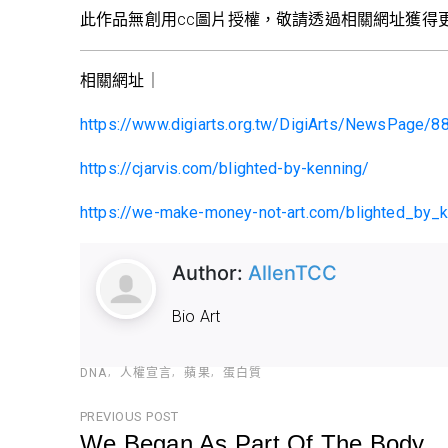
此作品無創用cc圖片授權，敬請透過相關網址獲得
相關網址｜
https://www.digiarts.org.tw/DigiArts/NewsPag
https://cjarvis.com/blighted-by-kenning/
https://we-make-money-not-art.com/blighted_by_k
Author:
AllenTCC
Bio Art
DNA
人權宣言
蘋果
蛋白質
文
PREVIOUS POST
We Began As Part Of The Body