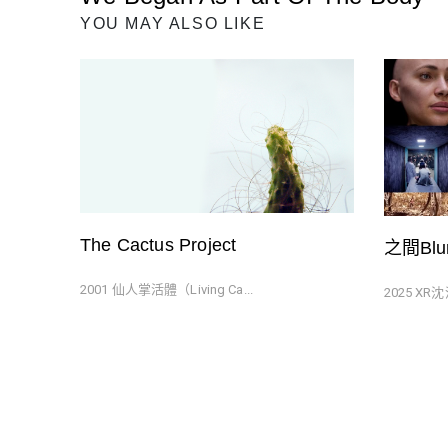
章
Previous
YOU MAY ALSO LIKE
導
Post
覽
The Cactus Project
之間Blu
2001 仙人掌活體（Living Ca...
2025 XR