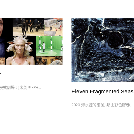
r
沈浸式劇場 河床劇團×PH...
Eleven Fragmented Seas
2020 海水裡的細菌, 類比彩色膠卷,...