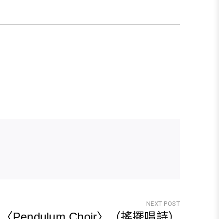
NEXT POST
〈Pendulum Choir〉（搖擺唱詩）