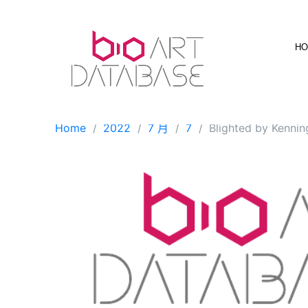
Skip
to
content
H
Home
2022
7 月
7
Blighted by Kennin