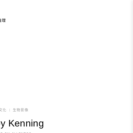
倫理
文化
生物影像
by Kenning