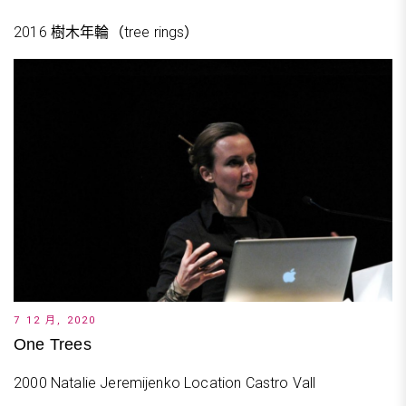
2016 樹木年輪（tree rings）
7 12 月, 2020
One Trees
2000 Natalie Jeremijenko Location Castro Vall