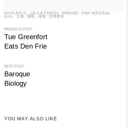
BIOPLASTIC
JALILA ESSAÏDI
MANURE
RAW MATERIAL
SOIL
土壤
堆肥
環境
生物塑料
文
PREVIOUS POST
Tue Greenfort
章
Eats Den Frie
導
Previous
覽
Post
NEXT POST
Baroque
Biology
Next
Post
YOU MAY ALSO LIKE