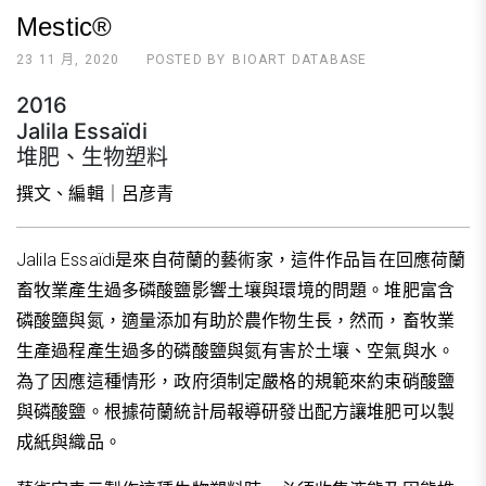
Mestic®
23 11 月, 2020
POSTED BY
BIOART DATABASE
2016
Jalila Essaïdi
堆肥、生物塑料
撰文、編輯｜呂彦青
Jalila Essaïdi是來自荷蘭的藝術家，這件作品旨在回應荷蘭
畜牧業產生過多磷酸鹽影響土壤與環境的問題。堆肥富含
磷酸鹽與氮，適量添加有助於農作物生長，然而，畜牧業
生產過程產生過多的磷酸鹽與氮有害於土壤、空氣與水。
為了因應這種情形，政府須制定嚴格的規範來約束硝酸鹽
與磷酸鹽。根據荷蘭統計局報導研發出配方讓堆肥可以製
成紙與織品。