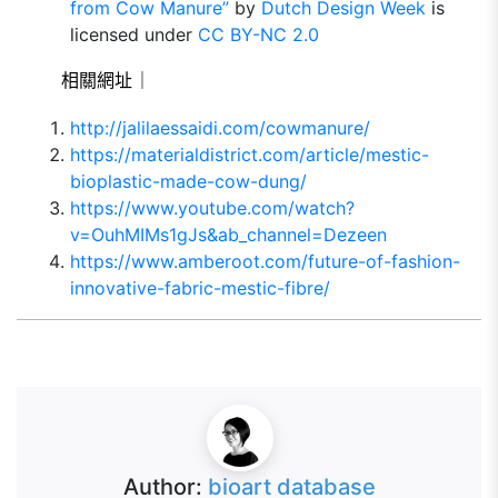
from Cow Manure”
by
Dutch Design Week
is
licensed under
CC BY-NC 2.0
相關網址｜
http://jalilaessaidi.com/cowmanure/
https://materialdistrict.com/article/mestic-
bioplastic-made-cow-dung/
https://www.youtube.com/watch?
v=OuhMIMs1gJs&ab_channel=Dezeen
https://www.amberoot.com/future-of-fashion-
innovative-fabric-mestic-fibre/
Author:
bioart database