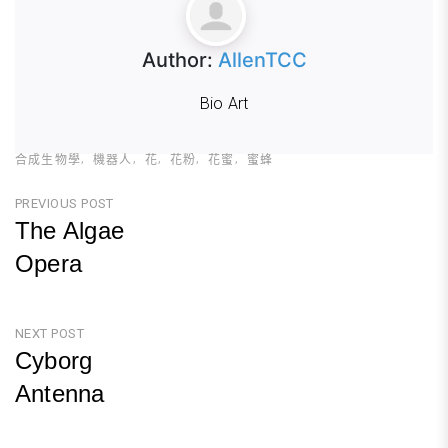
Author:
AllenTCC
Bio Art
合成生物學
機器人
花
花粉
花蜜
蜜蜂
文
PREVIOUS POST
The Algae
章
Opera
導
Previous
覽
Post
NEXT POST
Cyborg
Antenna
Next
Post