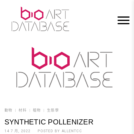
Skip
to
content
動物
材料
植物
生態學
SYNTHETIC POLLENIZER
14 7 月, 2022
POSTED BY
ALLENTCC