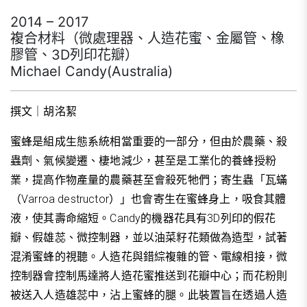
2014 – 2017
複合材料（微處理器、人造花蜜、金屬管、橡
膠管、3D列印花瓣）
Michael Candy(Australia)
撰文｜胡洺絜
蜜蜂是組成生態系統相當重要的一部分，但由於農藥、殺
蟲劑、氣候變遷、棲地減少，甚至是工業化的養蜂授粉
業，提高作物產量的農藥甚至會殺死牠們；寄生蟲「瓦蟎
（Varroa destructor）」也會寄生在蜜蜂身上，吸食其體
液，使其壽命縮短。Candy的機器花具有3D列印的假花
瓣、假雄蕊、微控制器，並以油菜籽花類做為造型，試著
混淆蜜蜂的視聽。人造花與錯綜複雜的管、電線相接，微
控制器會控制馬達將人造花蜜推送到花瓣中心；而花粉則
被送入人造雄蕊中，沾上蜜蜂的腿。此裝置旨在透過人造