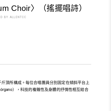
lum Choir〉（搖擺唱詩）
ED BY
ALLENTCC
八支液壓千斤頂所構成。每位合唱團員分別固定在傾斜平台上
órgano），科技的複雜性及身體的抒情性相互結合