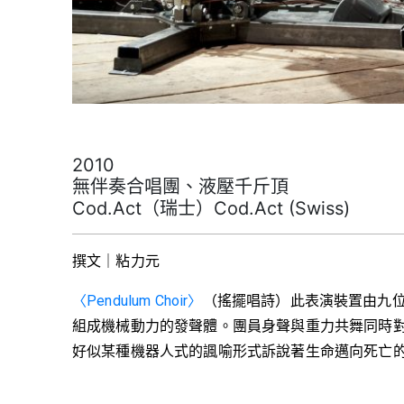
2010
無伴奏合唱團、液壓千斤頂
Cod.Act（瑞士）Cod.Act (Swiss)
撰文｜粘力元
〈Pendulum Choir〉
（搖擺唱詩）此表演裝置由九位無伴
組成機械動力的發聲體。團員身聲與重力共舞同時對抗著
好似某種機器人式的諷喻形式訴說著生命邁向死亡