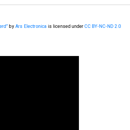
erd”
by
Ars Electronica
is licensed under
CC BY-NC-ND 2.0