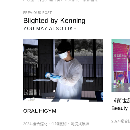
文
PREVIOUS POST
Blighted by Kenning
章
Previous
YOU MAY ALSO LIKE
導
Post
覽
《菌世紀醫
Beauty
ORAL HIGYM
2024 複
2024 複合媒材、生物藝術、沉浸式展演...