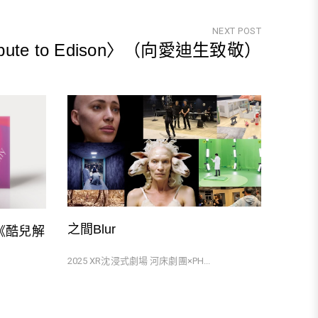
NEXT POST
ibute to Edison〉（向愛迪生致敬）
Next
Post
之間Blur
my 《酷兒解
2025 XR沈浸式劇場 河床劇團×PH...