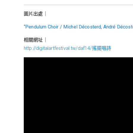
圖片出處｜
“Pendulum Choir / Michel Décosterd, André Décost
相關網址｜
http://digitalartfestival.tw/daf14/搖擺唱詩