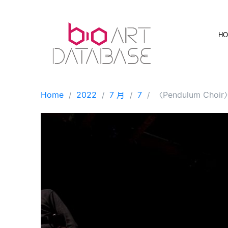
Skip
to
content
H
Home
2022
7 月
7
〈Pendulum Ch