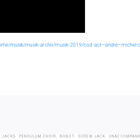
/home/musik/musik-archiv/musik-2019/cod-act—andre—michel-
C JACKS
PENDULUM CHOIR
ROBOT
SCREW JACK
UNACCOMPANI