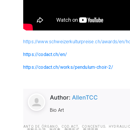
https://www.schweizerkulturpreise.ch/awards/en
https://codact.ch/en/
https://codact.ch/works/pendulum-choir-2/
Author:
AllenTCC
Bio Art
ANTO DE ÓRGANO
COD.ACT
CONCENTUS
HYDRAULI
液壓千斤頂
無伴奏
聲樂形式
複調音樂