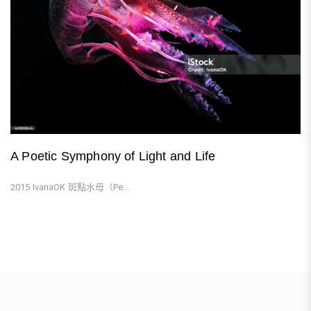
A Poetic Symphony of Light and Life
2015 IvanaOK 斑點水母（Pe...