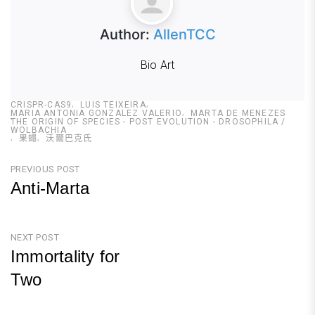
Author:
AllenTCC
Bio Art
CRISPR-CAS9
LUIS TEIXEIRA
MARIA ANTONIA GONZALEZ VALERIO
MARTA DE MENEZES
THE ORIGIN OF SPECIES - POST EVOLUTION - DROSOPHILA /
WOLBACHIA
果蠅
沃爾巴克氏
文
PREVIOUS POST
Anti-Marta
章
Previous
導
Post
NEXT POST
覽
Immortality for
Two
Next