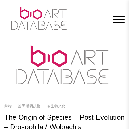
Skip
to
content
動物
基因編輯技術
後生物文化
The Origin of Species – Post Evolution
– Drosophila / Wolbachia