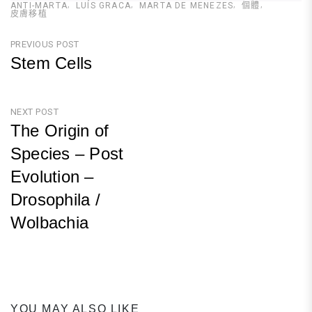
ANTI-MARTA
LUÍS GRACA
MARTA DE MENEZES
個體
皮膚移植
文
PREVIOUS POST
Stem Cells
章
Previous
導
Post
NEXT POST
覽
The Origin of
Species – Post
Evolution –
Drosophila /
Wolbachia
Next
Post
YOU MAY ALSO LIKE