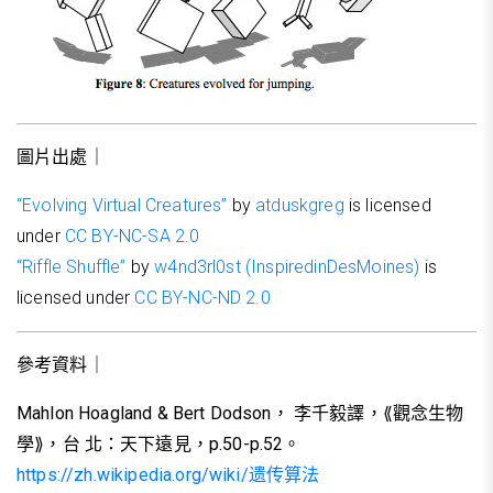
圖片出處｜
“Evolving Virtual Creatures”
by
atduskgreg
is licensed
under
CC BY-NC-SA 2.0
“Riffle Shuffle”
by
w4nd3rl0st (InspiredinDesMoines)
is
licensed under
CC BY-NC-ND 2.0
參考資料｜
Mahlon Hoagland & Bert Dodson
， 李千毅譯，
⟪
觀念生物
學
⟫
，台 北：天下遠見，
p.50-p.52
。
https://zh.wikipedia.org/wiki/
遗传算法