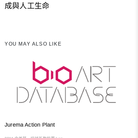
成與人工生命
Next
Post
YOU MAY ALSO LIKE
Jurema Action Plant