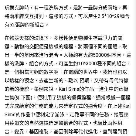
玩撲克牌時，有一種洗牌方式，是將一疊牌分成兩堆，再
將兩堆牌交互排列，這樣的方式，可以產生
2.5*10^29
種含
有
52
張牌的
新組合。
在物競天擇的環境下，多樣性便是物種生存競爭力的關
鍵。動物的交配便是這樣的過程，將兩個不同的個體，取
出一半的基因來進行混合。人類約有大約
50000
個基因，這
樣的洗牌、組合的方式，可產生約
10^3000
種不同的組合，
是一個相當可觀的數字啊
！
在電腦的世界中，我們也可以
以這樣的觀念，去產生新的、難以 預期，又帶有母代特徵
的新的樣貌。舉例來說，
Karl Sims
的作品
—
進化中的虛擬
生物(如下圖)，便利用了這樣的遺傳編程。通常根據一個程
式完成給定的任務的能力來確定程式的適合度，在上述
Karl
Sims
的作品中便制定了游泳、走路等不同的任務，接著應
用達爾文的自然選擇確定較適合的程式，也類比兩性組
合，變異，基因複製，基因刪除等代代進化，直到達到預