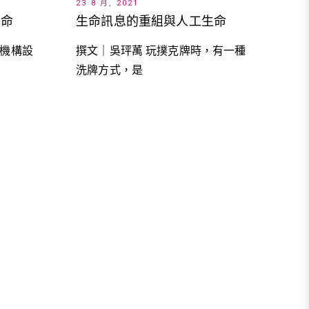
23 8 月, 2021
生命訊息的重組與人工生命
生命
撰文｜吳玶萭 玩撲克牌時，有一種
個機構設
洗牌方式，是