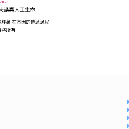
 2021
失誤與人工生命
吳玶萭 在基因的傳遞過程
難將所有