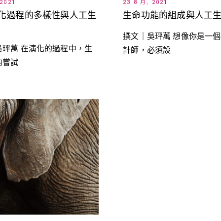
 2021
23 8 月, 2021
化過程的多樣性與人工生
生命功能的組成與人工
撰文｜吳玶萭 想像你是一
吳玶萭 在演化的過程中，生
計師，必須設
的嘗試