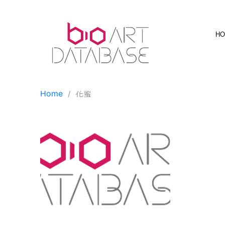
Skip
to
content
H
Home
花蜜