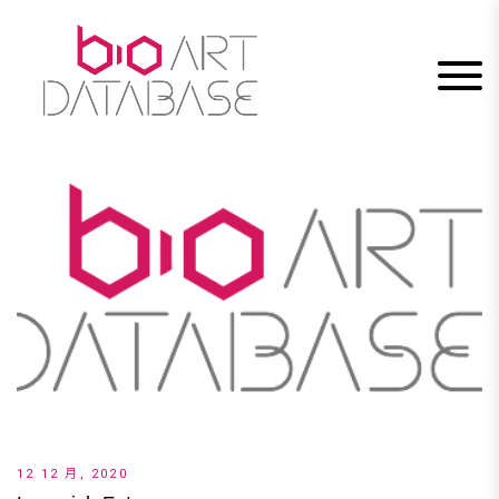
Skip
to
content
12 12 月, 2020