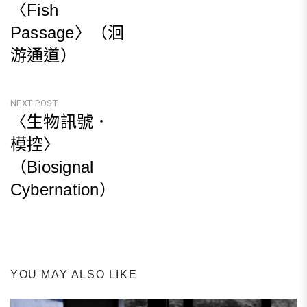
〈Fish
章
Passage〉（洄
導
游通道）
覽
Previous
Post
NEXT POST
〈生物訊號．
模控〉
（Biosignal
Cybernation）
Next
Post
YOU MAY ALSO LIKE