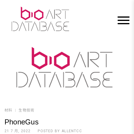
Skip
to
content
材料
生物技術
PhoneGus
21 7 月, 2022
POSTED BY
ALLENTCC