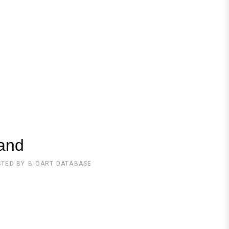
land
STED BY
BIOART DATABASE