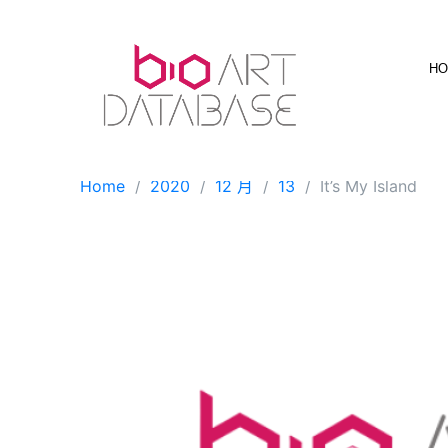
Skip
to
content
H
Home
2020
12 月
13
It’s My Island