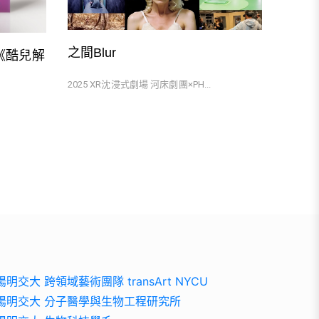
之間Blur
my 《酷兒解
2025 XR沈浸式劇場 河床劇團×PH...
陽明交大 跨領域藝術團隊 transArt NYCU
陽明交大 分子醫學與生物工程研究所