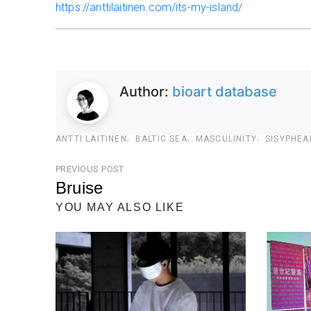
https://anttilaitinen.com/its-my-island/
Author:
bioart database
ANTTI LAITINEN
BALTIC SEA
MASCULINITY
SISYPHEA
文
PREVIOUS POST
Bruise
章
Previous
YOU MAY ALSO LIKE
導
Post
覽