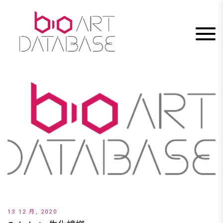
Skip
to
content
13 12 月, 2020