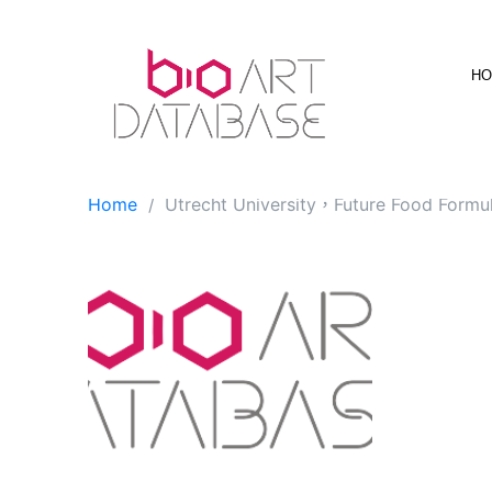
Skip
to
content
H
Home
Utrecht University，Future Food Fo