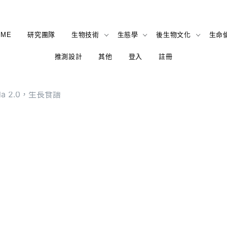
OME
研究團隊
生物技術
生態學
後生物文化
生命
推測設計
其他
登入
註冊
rmula 2.0，生長食譜