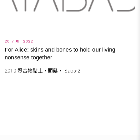
20 7 月, 2022
For Alice: skins and bones to hold our living
nonsense together
2010 聚合物黏土，頭髮， Saos-2