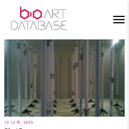
Skip
to
content
13 12 月, 2020