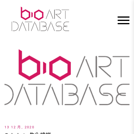
Skip
to
content
13 12 月, 2020