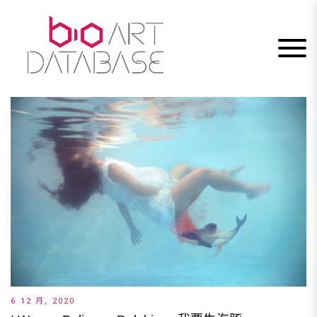
Skip
to
content
6 12 月, 2020