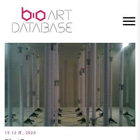
Skip
to
content
13 12 月, 2020