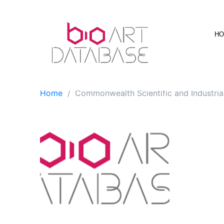
Skip
to
content
H
Home
Commonwealth Scientific and Industria