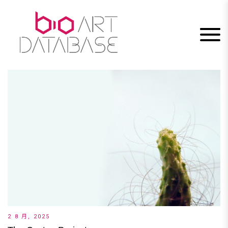
Skip
to
content
2 8 月, 2025