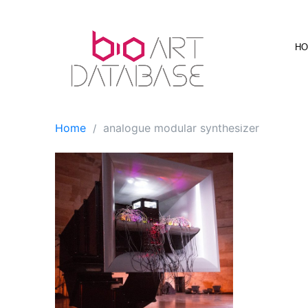
Skip
to
content
H
Home
analogue modular synthesizer