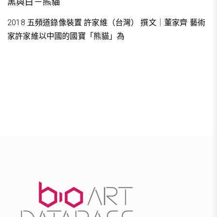
黑與白－熊貓
2018 五頻道錄像裝置 許家維（台灣） 撰文｜董家齊 藝術
家許家維以中國的國寶「熊貓」為