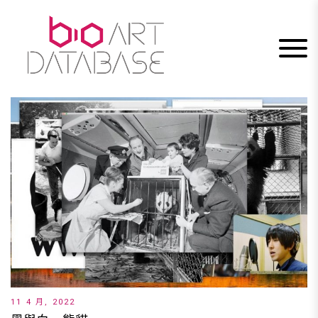
Skip
to
content
11 4 月, 2022