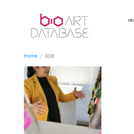
Skip
to
content
H
Home
鈷鉻