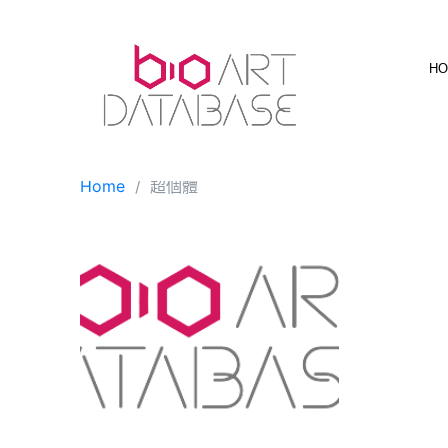
Skip
to
content
H
Home
超個體