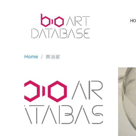
Skip
to
content
H
Home
費洛蒙