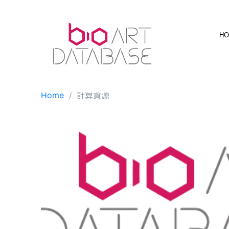
Skip
to
content
H
Home
計算資源