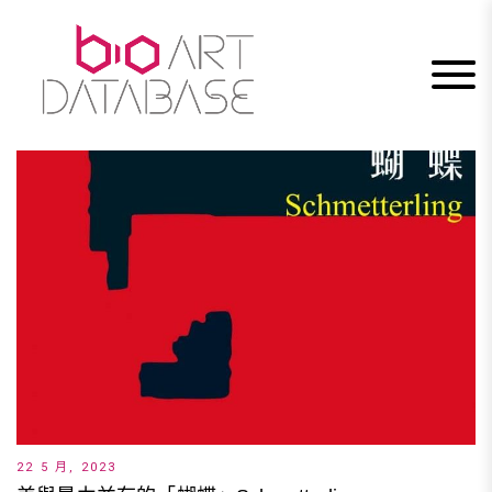
Skip
to
content
22 5 月, 2023