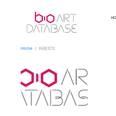
Skip
to
content
H
Home
科技文化