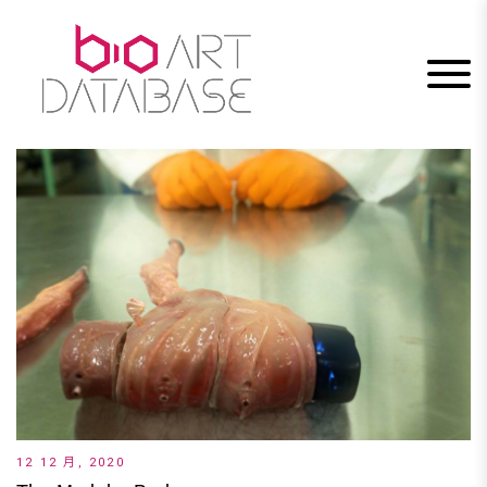
Skip
to
content
12 12 月, 2020