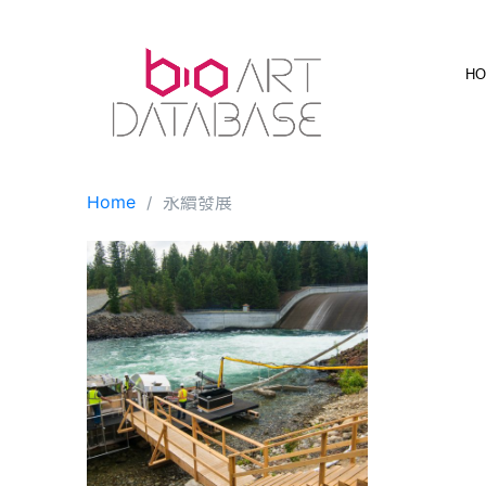
Skip
to
content
H
Home
永續發展